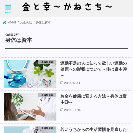
menu
HOME
お金の話
身体は資本
身体は資本
身体は資本
運動不足の人に知って欲しい運動の
健康への影響について～体は資本④
～
2018.12.31
身体は資本
お金を健康に変える方法～身体は資
本③～
2018.08.15
身体は資本
若いうちからの生活習慣を見直した